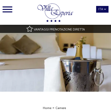
ITA
VANTAGGI PRENOTAZIONE DIRETTA
Miglior Tariffa Garantita
Accesso piscina, con teli inclusi
Tipologie di camere in Esclusiva Sito
Migliori condizioni di pagamento e cancellazione
Benefits esclusivi
Home
Camere