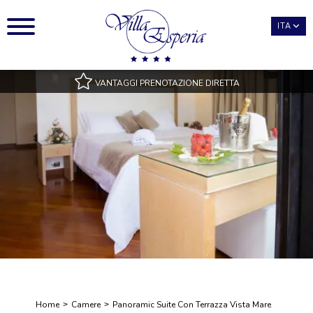
ITA
VANTAGGI PRENOTAZIONE DIRETTA
Miglior Tariffa Garantita
Accesso piscina, con teli inclusi
Tipologie di camere in Esclusiva Sito
Migliori condizioni di pagamento e cancellazione
Benefits esclusivi
Home
Camere
Panoramic Suite Con Terrazza Vista Mare